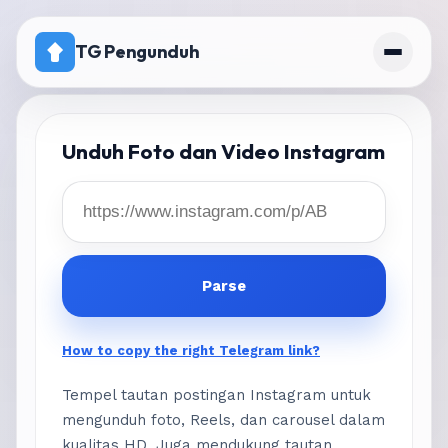
TG Pengunduh
Beranda
Unduh Foto dan Video Instagram
Harga
Kanal dengan unduhan dinonaktifkan
Parse
How to copy the right Telegram link?
Tempel tautan postingan Instagram untuk
mengunduh foto, Reels, dan carousel dalam
kualitas HD. Juga mendukung tautan