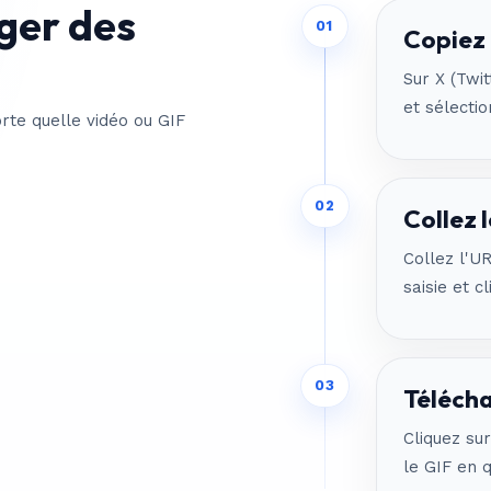
ger des
01
Copiez 
Sur X (Twit
et sélectio
rte quelle vidéo ou GIF
02
Collez l
Collez l'U
saisie et c
03
Télécha
Cliquez su
le GIF en q